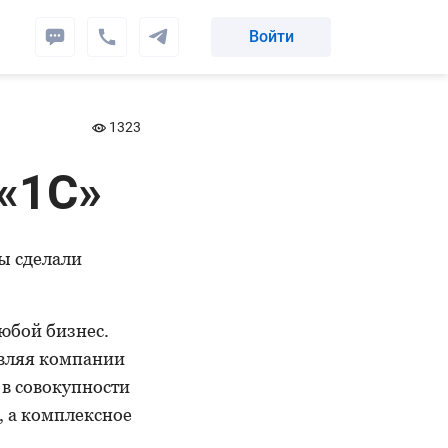
Войти
1323
«1С»
ы сделали
юбой бизнес.
авляя компании
 в совокупности
, а комплексное