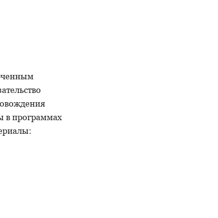
юченным
зательство
провождения
ы в программах
териалы: