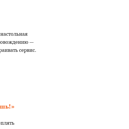
 настольная
провождению —
раивать сервис.
ешь!»
еплять