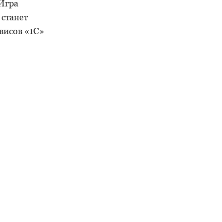
 Игра
 станет
висов «1С»