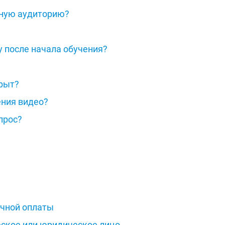
бную аудиторию?
у после начала обучения?
крыт?
ения видео?
прос?
ичной оплаты
ское или юридическое лицо