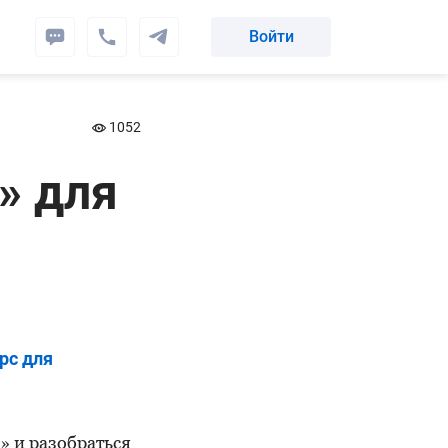
Войти
1052
» для
рс для
» и разобраться