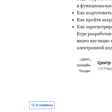
в функциональны
Как подготовить
Как пройти акк
Как зарегистрир
Курс разработан
видео наглядно 
электронной под
Центр 
«1С-Рару
1С и сервисы