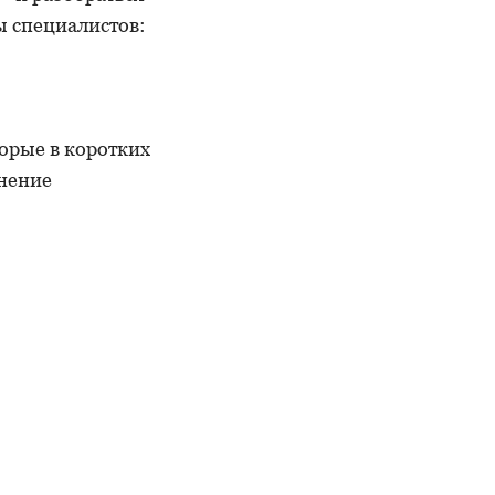
ы специалистов:
торые в коротких
енение