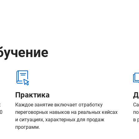
бучение
Практика
Д
:
Каждое занятие включает отработку
Са
00
переговорных навыков на реальных кейсах
по
и ситуациях, характерных для продаж
в 
программ.