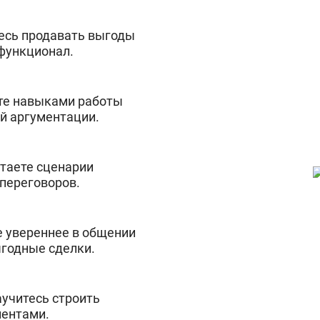
тесь продавать выгоды
 функционал.
те навыками работы
й аргументации.
отаете сценарии
переговоров.
е увереннее в общении
ыгодные сделки.
аучитесь строить
иентами.