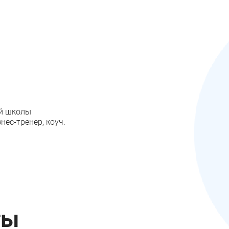
 ли желание купить). Разбор сильных и слабых сторон участ
иками и жёсткими заказчиками
хранять отношения
т сроки», «выставляют новые условия»
ой школы
мого конфликта
ес-тренер, коуч.
ты