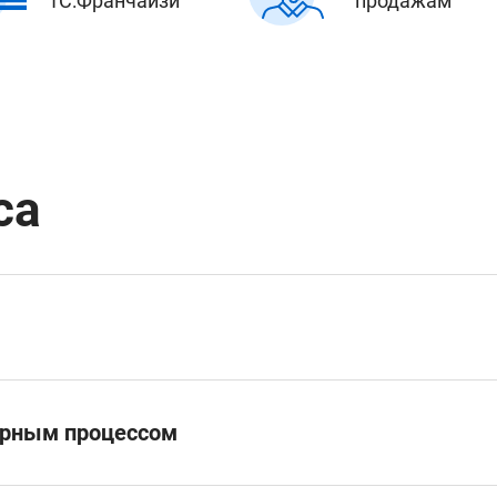
1С:Франчайзи
продажам
са
орным процессом
е личных целей на курс